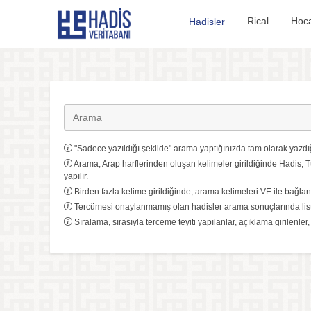
Hadis Veritabanı
Rical
Hoca
Hadisler
"Sadece yazıldığı şekilde" arama yaptığınızda tam olarak yazdığ
Arama, Arap harflerinden oluşan kelimeler girildiğinde Hadis, T
yapılır.
Birden fazla kelime girildiğinde, arama kelimeleri VE ile bağlanı
Tercümesi onaylanmamış olan hadisler arama sonuçlarında list
Sıralama, sırasıyla terceme teyiti yapılanlar, açıklama girilenler