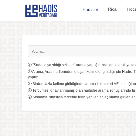
Hadis Veritabanı
Rical
Hoca
Hadisler
"Sadece yazıldığı şekilde" arama yaptığınızda tam olarak yazdığ
Arama, Arap harflerinden oluşan kelimeler girildiğinde Hadis, T
yapılır.
Birden fazla kelime girildiğinde, arama kelimeleri VE ile bağlanı
Tercümesi onaylanmamış olan hadisler arama sonuçlarında list
Sıralama, sırasıyla terceme teyiti yapılanlar, açıklama girilenler