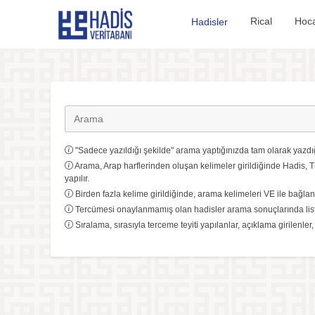
Hadis Veritabanı
Rical
Hoca
Hadisler
"Sadece yazıldığı şekilde" arama yaptığınızda tam olarak yazdığ
Arama, Arap harflerinden oluşan kelimeler girildiğinde Hadis, T
yapılır.
Birden fazla kelime girildiğinde, arama kelimeleri VE ile bağlanı
Tercümesi onaylanmamış olan hadisler arama sonuçlarında list
Sıralama, sırasıyla terceme teyiti yapılanlar, açıklama girilenler