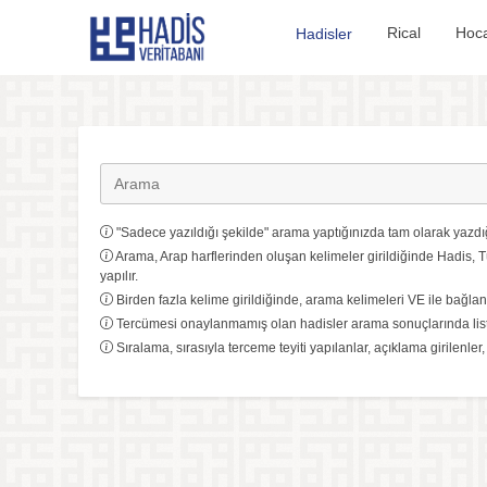
Hadis Veritabanı
Rical
Hoca
Hadisler
"Sadece yazıldığı şekilde" arama yaptığınızda tam olarak yazdığ
Arama, Arap harflerinden oluşan kelimeler girildiğinde Hadis, T
yapılır.
Birden fazla kelime girildiğinde, arama kelimeleri VE ile bağlanı
Tercümesi onaylanmamış olan hadisler arama sonuçlarında list
Sıralama, sırasıyla terceme teyiti yapılanlar, açıklama girilenler